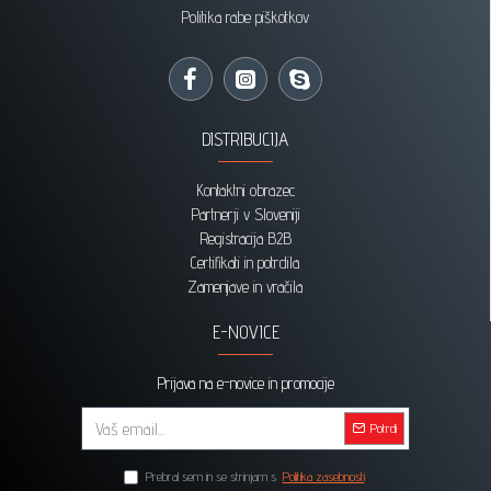
Politika rabe piškotkov
DISTRIBUCIJA
Kontaktni obrazec
Partnerji v Sloveniji
Registracija B2B
Certifikati in potrdila
Zamenjave in vračila
E-NOVICE
Prijava na e-novice in promocije
Potrdi
Prebral sem in se strinjam s
Politika zasebnosti