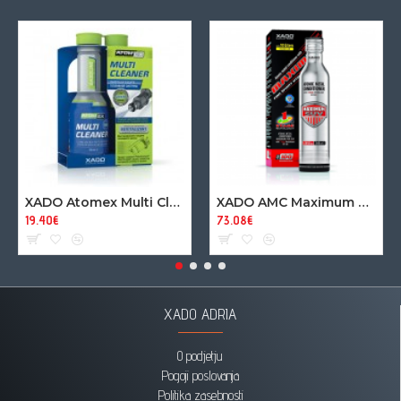
XADO Atomex Multi Cleaner - Čistilec bencinskega rezervoarja in injektorjev (250ml)
XADO AMC Maximum SUV - Revitalizant za motor na bazi mikrokeramike
19.40€
73.08€
XADO ADRIA
O podjetju
Pogoji poslovanja
Politika zasebnosti