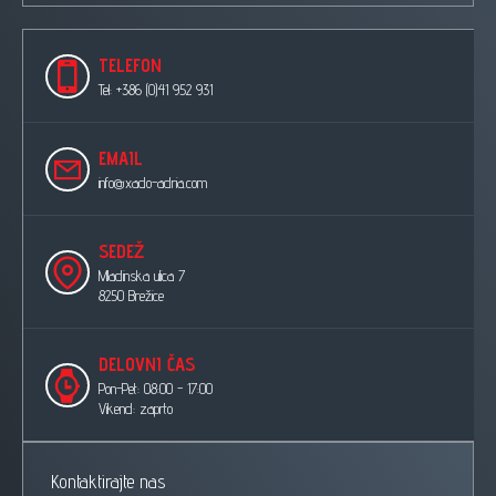
TELEFON
Tel: +386 (0)41 952 931
EMAIL
info@xado-adria.com
SEDEŽ
Mladinska ulica 7
8250 Brežice
DELOVNI ČAS
Pon-Pet: 08:00 - 17:00
Vikend: zaprto
Kontaktirajte nas