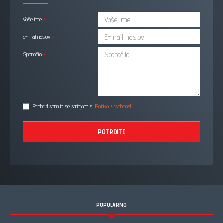
Vaše ime
E-mail naslov
Sporočilo
Prebral sem in se strinjam s
Politika zasebnosti
POTRDITE
POPULARNO