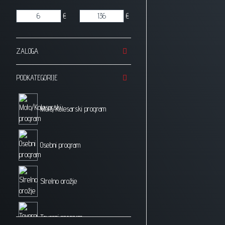
€
€
ZALOGA
PODKATEGORIJE
Moto/Kolesarski program
Osebni program
Strelno orožje
Tovorni program