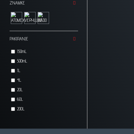
ZNAMKE
PAKIRANJE
150mL
500mL
1L
4L
20L
60L
200L