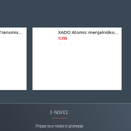
XADO Maximum Transmission - Revitalizant za ročni menjalnik (30ml)
XADO Atomic menjalniško olje ATF III
11.59€
E-NOVICE
Prijava na e-novice in promocije