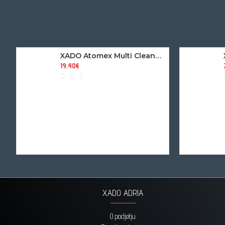
XADO Atomex Multi Cleaner - Čistilec bencinskega rezervoarja in injektorjev (250ml)
19.40€
XADO ADRIA
O podjetju