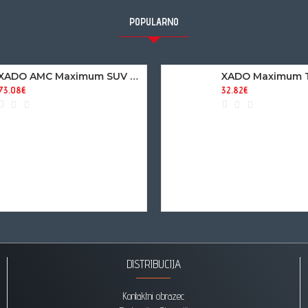
POPULARNO
XADO AMC Maximum SUV - Revitalizant za motor na bazi mikrokeramike
73.08€
32.82€
DISTRIBUCIJA
Kontaktni obrazec