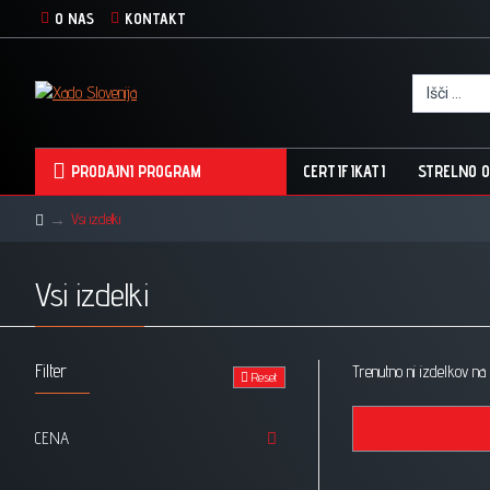
O NAS
KONTAKT
PRODAJNI PROGRAM
CERTIFIKATI
STRELNO O
Vsi izdelki
Vsi izdelki
Filter
Trenutno ni izdelkov na
Reset
CENA