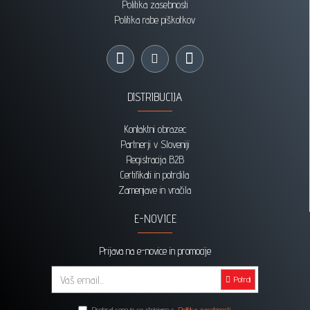
Politika zasebnosti
Politika rabe piškotkov
DISTRIBUCIJA
Kontaktni obrazec
Partnerji v Sloveniji
Registracija B2B
Certifikati in potrdila
Zamenjave in vračila
E-NOVICE
Prijava na e-novice in promocije
Potrdi
Prebral sem in se strinjam s
Politika zasebnosti